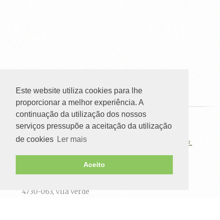
Este website utiliza cookies para lhe
proporcionar a melhor experiência. A
continuação da utilização dos nossos
serviços pressupõe a aceitação da utilização
ATAHCA-ASSOCIAÇÃO DE DESENVOLVIMENTO
de cookies
Ler mais
DAS TERRAS, ALTAS DO HOMEM, CÁVADO E AVE.
Aceito
Rua Condestável D.Nuno,
Álvares Pereira, 356 a 380
4730-063, Vila Verde