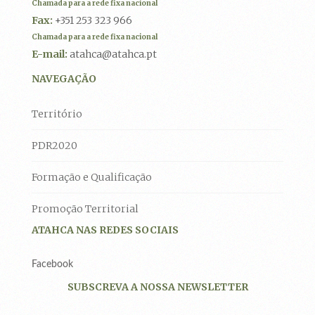
Chamada para a rede fixa nacional
Fax:
+351 253 323 966
Chamada para a rede fixa nacional
E-mail:
atahca@atahca.pt
NAVEGAÇÃO
Território
PDR2020
Formação e Qualificação
Promoção Territorial
ATAHCA NAS REDES SOCIAIS
Facebook
SUBSCREVA A NOSSA NEWSLETTER