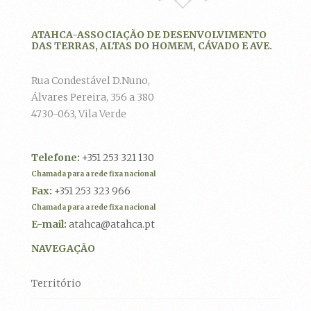
ATAHCA-ASSOCIAÇÃO DE DESENVOLVIMENTO
DAS TERRAS, ALTAS DO HOMEM, CÁVADO E AVE.
Rua Condestável D.Nuno,
Álvares Pereira, 356 a 380
4730-063, Vila Verde
Telefone:
+351 253 321 130
Chamada para a rede fixa nacional
Fax:
+351 253 323 966
Chamada para a rede fixa nacional
E-mail:
atahca@atahca.pt
NAVEGAÇÃO
Território