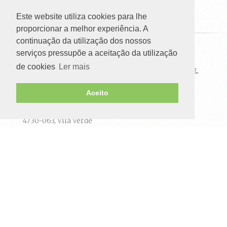
Este website utiliza cookies para lhe
proporcionar a melhor experiência. A
continuação da utilização dos nossos
serviços pressupõe a aceitação da utilização
ATAHCA-ASSOCIAÇÃO DE DESENVOLVIMENTO
de cookies
Ler mais
DAS TERRAS, ALTAS DO HOMEM, CÁVADO E AVE.
Aceito
Rua Condestável D.Nuno,
Álvares Pereira, 356 a 380
4730-063, Vila Verde
Telefone:
+351 253 321 130
Chamada para a rede fixa nacional
Fax:
+351 253 323 966
Chamada para a rede fixa nacional
E-mail:
atahca@atahca.pt
NAVEGAÇÃO