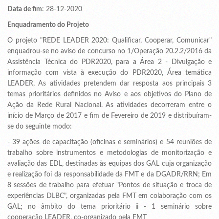
Data de fim
: 28-12-2020
Enquadramento do Projeto
O projeto "REDE LEADER 2020: Qualificar, Cooperar, Comunicar"
enquadrou-se no aviso de concurso no 1/Operação 20.2.2/2016 da
Assistência Técnica do PDR2020, para a Área 2 - Divulgação e
informação com vista à execução do PDR2020, Área temática
LEADER, As atividades pretendem dar resposta aos principais 3
temas prioritários definidos no Aviso e aos objetivos do Plano de
Ação da Rede Rural Nacional. As atividades decorreram entre o
início de Março de 2017 e fim de Fevereiro de 2019 e distribuíram-
se do seguinte modo:
- 39 ações de capacitação (oficinas e seminários) e 54 reuniões de
trabalho sobre instrumentos e metodologias de monitorização e
avaliação das EDL, destinadas às equipas dos GAL cuja organização
e realização foi da responsabilidade da FMT e da DGADR/RRN; Em
8 sessões de trabalho para efetuar "Pontos de situação e troca de
experiências DLBC", organizadas pela FMT em colaboração com os
GAL; no âmbito do tema prioritário ii - 1 seminário sobre
cooperação LEADER, co-organizado pela FMT